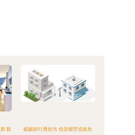
房 投
砥砺前行勇担当 也尝艰苦也欢欣