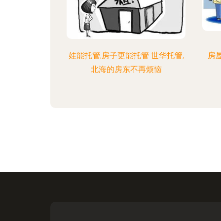
娃能托管,房子更能托管 世华托管,
房
北海的房东不再烦恼