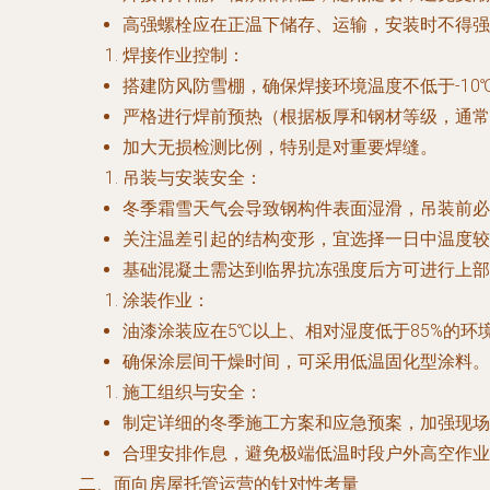
高强螺栓应在正温下储存、运输，安装时不得强
焊接作业控制：
搭建防风防雪棚，确保焊接环境温度不低于-10
严格进行焊前预热（根据板厚和钢材等级，通常预
加大无损检测比例，特别是对重要焊缝。
吊装与安装安全：
冬季霜雪天气会导致钢构件表面湿滑，吊装前必
关注温差引起的结构变形，宜选择一日中温度较
基础混凝土需达到临界抗冻强度后方可进行上部
涂装作业：
油漆涂装应在5℃以上、相对湿度低于85%的
确保涂层间干燥时间，可采用低温固化型涂料。
施工组织与安全：
制定详细的冬季施工方案和应急预案，加强现场
合理安排作息，避免极端低温时段户外高空作业
二、面向房屋托管运营的针对性考量