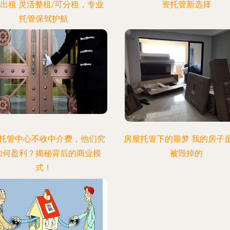
出租 灵活整租/可分租，专业
资托管新选择
托管保驾护航
托管中心不收中介费，他们究
房屋托管下的噩梦 我的房子
如何盈利？揭秘背后的商业模
被毁掉的
式！