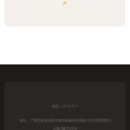
产
电话：0779-37**
地址：广西壮族自治区北海市海城区靖安路15号北部湾世纪
公寓A幢0305号