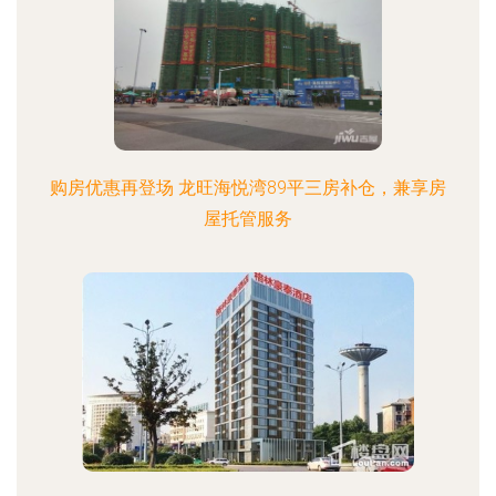
购房优惠再登场 龙旺海悦湾89平三房补仓，兼享房
屋托管服务