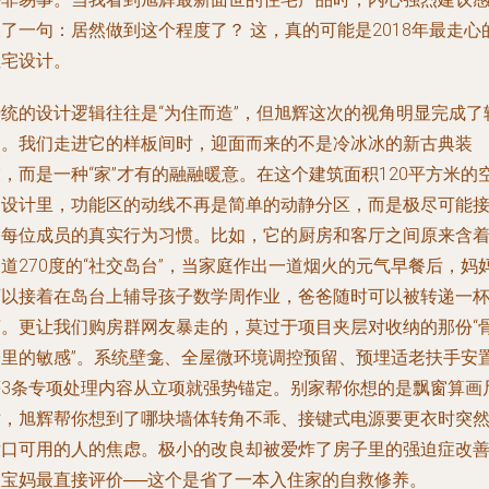
叹了一句：
居然做到这个程度了？
这，真的可能是2018年最走心
住宅设计。
传统的设计逻辑往往是“为住而造”，但旭辉这次的视角明显完成了
换。我们走进它的样板间时，迎面而来的不是冷冰冰的新古典装
，而是一种“家”才有的融融暖意。在这个建筑面积120平方米的
间设计里，功能区的动线不再是简单的动静分区，而是极尽可能
近每位成员的真实行为习惯。比如，它的厨房和客厅之间原来含
道270度的“社交岛台”，当家庭作出一道烟火的元气早餐后，妈
可以接着在岛台上辅导孩子数学周作业，爸爸随时可以被转递一
茶。更让我们购房群网友暴走的，莫过于项目夹层对收纳的那份“
子里的敏感”。系统壁龛、全屋微环境调控预留、预埋适老扶手安
等3条专项处理内容从立项就强势锚定。别家帮你想的是飘窗算画
寸，旭辉帮你想到了哪块墙体转角不乖、接键式电源要更衣时突
没口可用的人的焦虑。极小的改良却被爱炸了房子里的强迫症改
派宝妈最直接评价──这个是省了一本入住家的自救修养。