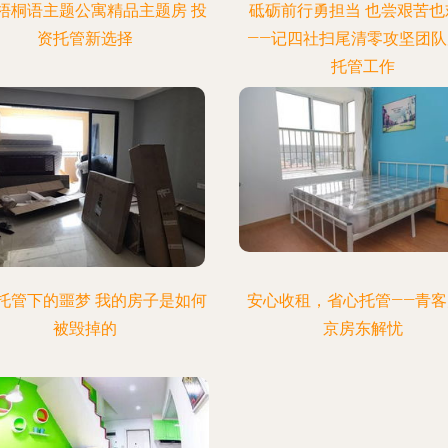
梧桐语主题公寓精品主题房 投
砥砺前行勇担当 也尝艰苦也
资托管新选择
——记四社扫尾清零攻坚团队
托管工作
托管下的噩梦 我的房子是如何
安心收租，省心托管——青客
被毁掉的
京房东解忧