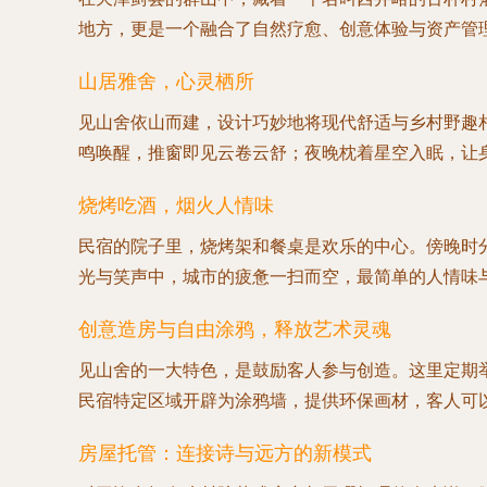
地方，更是一个融合了自然疗愈、创意体验与资产管
山居雅舍，心灵栖所
见山舍依山而建，设计巧妙地将现代舒适与乡村野趣
鸣唤醒，推窗即见云卷云舒；夜晚枕着星空入眠，让身
烧烤吃酒，烟火人情味
民宿的院子里，烧烤架和餐桌是欢乐的中心。傍晚时
光与笑声中，城市的疲惫一扫而空，最简单的人情味
创意造房与自由涂鸦，释放艺术灵魂
见山舍的一大特色，是鼓励客人参与创造。这里定期
民宿特定区域开辟为涂鸦墙，提供环保画材，客人可以
房屋托管：连接诗与远方的新模式